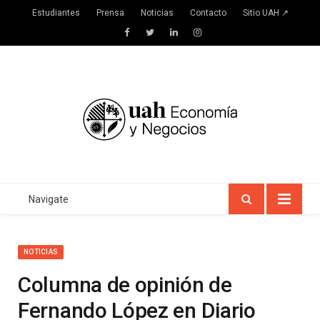
Estudiantes
Prensa
Noticias
Contacto
Sitio UAH ↗
Facebook
Twitter
LinkedIn
Instagram
Navigate
NOTICIAS
Columna de opinión de
Fernando López en Diario