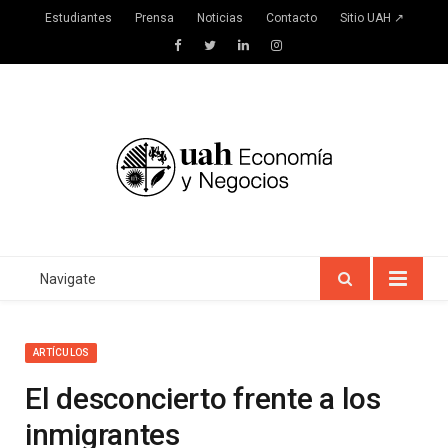
Estudiantes
Prensa
Noticias
Contacto
Sitio UAH ↗
Facebook
Twitter
LinkedIn
Instagram
Navigate
ARTÍCULOS
El desconcierto frente a los
inmigrantes