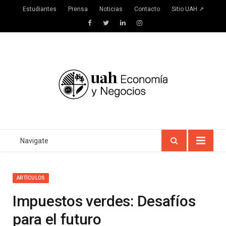
Estudiantes
Prensa
Noticias
Contacto
Sitio UAH ↗
Facebook
Twitter
LinkedIn
Instagram
Navigate
ARTÍCULOS
Impuestos verdes: Desafíos
para el futuro