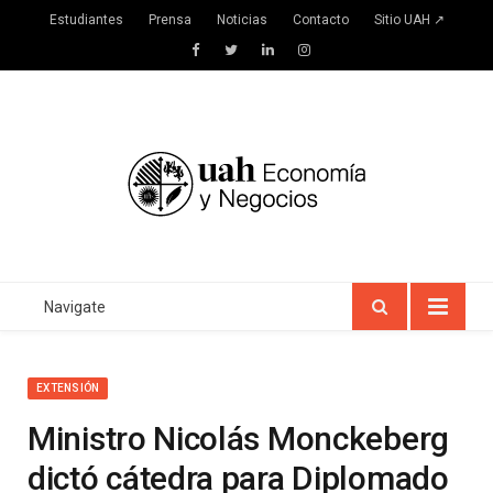
Estudiantes
Prensa
Noticias
Contacto
Sitio UAH ↗
Facebook
Twitter
LinkedIn
Instagram
Navigate
EXTENSIÓN
Ministro Nicolás Monckeberg
dictó cátedra para Diplomado