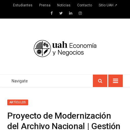
Estudiantes
Prensa
Noticias
Contacto
Sitio UAH ↗
Facebook
Twitter
LinkedIn
Instagram
Navigate
ARTÍCULOS
Proyecto de Modernización
del Archivo Nacional | Gestión