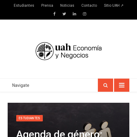
Estudiantes
Prensa
Noticias
Contacto
Sitio UAH ↗
Facebook
Twitter
LinkedIn
Instagram
Navigate
ESTUDIANTES
Agenda de género: