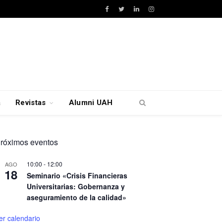
Facebook
Twitter
LinkedIn
Instagram
a
Revistas
Alumni UAH
róximos eventos
10:00
-
12:00
AGO
18
Seminario «Crisis Financieras
Universitarias: Gobernanza y
aseguramiento de la calidad»
er calendario