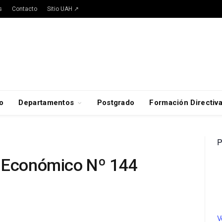
s
Contacto
Sitio UAH ↗
o
Departamentos
Postgrado
Formación Directiv
P
o Económico Nº 144
V