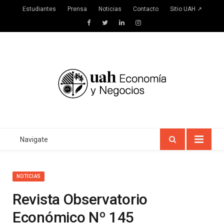
Estudiantes
Prensa
Noticias
Contacto
Sitio UAH ↗
Facebook
Twitter
LinkedIn
Instagram
Navigate
NOTICIAS
Revista Observatorio
Económico Nº 145