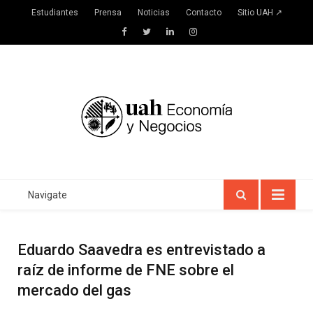
Estudiantes
Prensa
Noticias
Contacto
Sitio UAH ↗
Facebook
Twitter
LinkedIn
Instagram
Navigate
Eduardo Saavedra es entrevistado a
raíz de informe de FNE sobre el
mercado del gas