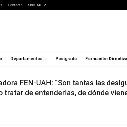
as
Contacto
Sitio UAH ↗
o
Departamentos
Postgrado
Formación Directiv
gadora FEN-UAH: “Son tantas las desig
o tratar de entenderlas, de dónde vien