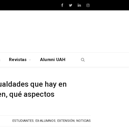
Facebook
Twitter
LinkedIn
Instagram
a
Revistas
Alumni UAH
ualdades que hay en
en, qué aspectos
ESTUDIANTES
,
EX-ALUMNOS
,
EXTENSIÓN
,
NOTICIAS