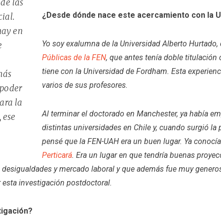
de las
¿Desde dónde nace este acercamiento con la U
ial.
hay en
Yo soy exalumna de la Universidad Alberto Hurtado,
e
Públicas de la FEN
, que antes tenía doble titulació
tiene con la Universidad de Fordham. Esta experienci
más
varios de sus profesores.
 poder
para la
Al terminar el doctorado en Manchester, ya había e
 ese
distintas universidades en Chile y, cuando surgió la 
pensé que la FEN-UAH era un buen lugar. Ya conocía 
Perticará
. Era un lugar en que tendría buenas proyecci
re desigualdades y mercado laboral y que además fue muy generos
r esta investigación postdoctoral.
tigación?