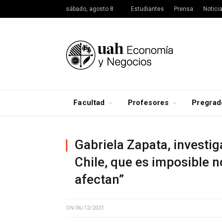
sábado, agosto 8
Estudiantes
Prensa
Notici
Facultad
Profesores
Pregrad
Gabriela Zapata, investi
Chile, que es imposible n
afectan”
ON
06/12/2021