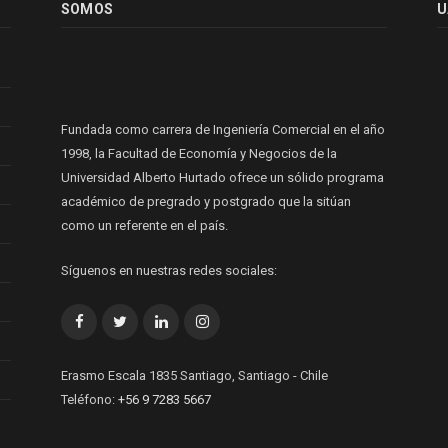
SOMOS
U
Fundada como carrera de Ingeniería Comercial en el año
1998, la Facultad de Economía y Negocios de la
Universidad Alberto Hurtado ofrece un sólido programa
académico de pregrado y postgrado que la sitúan
como un referente en el país.
Síguenos en nuestras redes sociales:
Facebook
Twitter
LinkedIn
Instagram
Erasmo Escala 1835 Santiago, Santiago - Chile
Teléfono:
+56 9 7283 5667