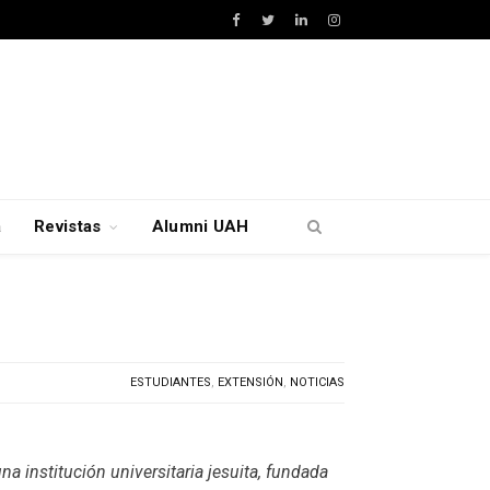
Facebook
Twitter
LinkedIn
Instagram
a
Revistas
Alumni UAH
ESTUDIANTES
,
EXTENSIÓN
,
NOTICIAS
 institución universitaria jesuita, fundada