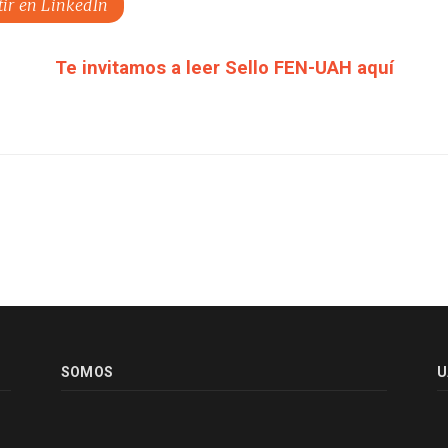
ir en LinkedIn
Te invitamos a leer Sello FEN-UAH aquí
SOMOS
U