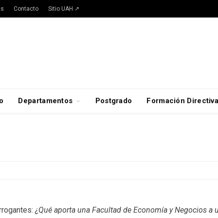
as
Contacto
Sitio UAH ↗
o
Departamentos
Postgrado
Formación Directiv
errogantes:
¿Qué aporta una Facultad de Economía y Negocios a una