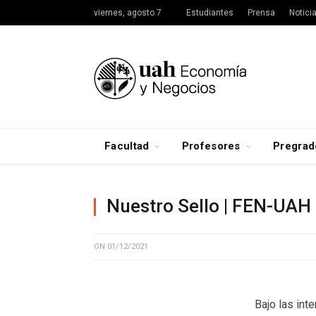
viernes, agosto 7
Estudiantes
Prensa
Notici
Facultad
Profesores
Pregrad
Nuestro Sello | FEN-UAH
ON
01/12/2021
Bajo las int