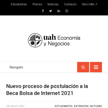
Estudiantes
Prensa
Noticias
Contacto
Sitio UAH ↗
Facebook
Twitter
LinkedIn
Instagram
Navigate
Nuevo proceso de postulación a la
Beca Bolsa de Internet 2021
ON
08/07/2021
ESTUDIANTES
,
EXTENSIÓN
,
NOTICIAS