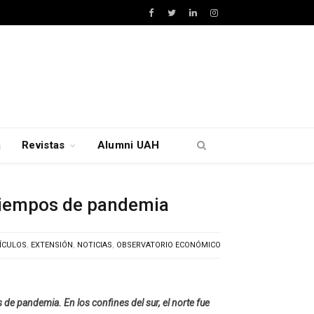
Facebook
Twitter
LinkedIn
Instagram
a
Revistas
Alumni UAH
 tiempos de pandemia
ÍCULOS
,
EXTENSIÓN
,
NOTICIAS
,
OBSERVATORIO ECONÓMICO
de pandemia. En los confines del sur, el norte fue