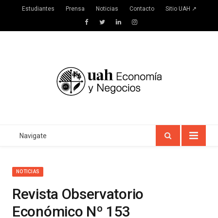
Estudiantes
Prensa
Noticias
Contacto
Sitio UAH ↗
Facebook
Twitter
LinkedIn
Instagram
Navigate
NOTICIAS
Revista Observatorio
Económico Nº 153