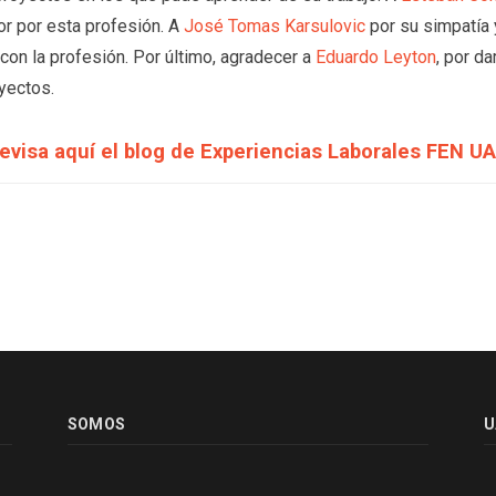
or por esta profesión. A
José Tomas Karsulovic
por su simpatía 
n la profesión. Por último, agradecer a
Eduardo Leyton
, por d
yectos.
evisa aquí el blog de Experiencias Laborales FEN U
SOMOS
U