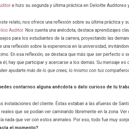
uditor
e hizo su segunda y última práctica en Deloitte Auditores y 
este relato, nos ofrece una reflexión sobre su última práctica y
lico Auditor
. Nos cuenta una anécdota, destaca aprendizajes cl
sejos para los estudiantes de la carrera, proyectando las deman
e una reflexión sobre la experiencia en la universidad, invitándo
imo. En esa reflexión, se destaca que más que ser perfecto o se
a él, hay que participar y acercarse a los demás. Su mensaje es 
den ayudarte más de lo que crees, lo mismo con tus compañeros
edes contarnos alguna anécdota o dato curioso de tu trab
as instalaciones del cliente. Éstas estaban a las afueras de Sant
reales que se podían ver caminando libremente en la zona. Ver e
a nada que ver con estos animales. Por eso, todo fue muy sorp
hasta el momento?