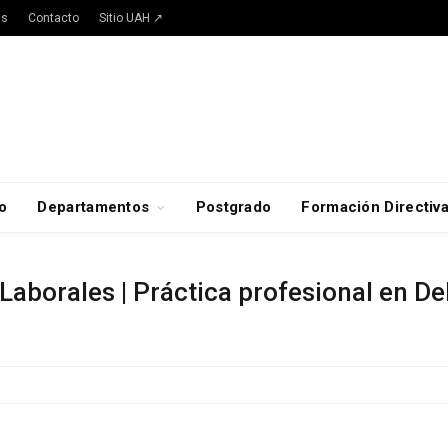
as
Contacto
Sitio UAH ↗
o
Departamentos
Postgrado
Formación Directiv
Laborales | Práctica profesional en De