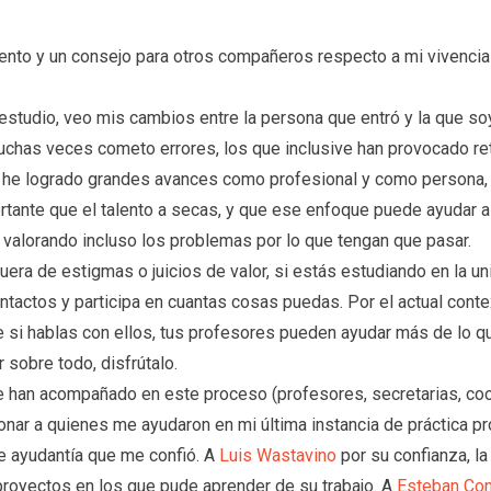
ento y un consejo para otros compañeros respecto a mi vivencia d
studio, veo mis cambios entre la persona que entró y la que soy
chas veces cometo errores, los que inclusive han provocado ret
e he logrado grandes avances como profesional y como persona, no
rtante que el talento a secas, y que ese enfoque puede ayudar a 
, valorando incluso los problemas por lo que tengan que pasar.
era de estigmas o juicios de valor, si estás estudiando en la un
tactos y participa en cuantas cosas puedas. Por el actual contex
 si hablas con ellos, tus profesores pueden ayudar más de lo 
 sobre todo, disfrútalo.
han acompañado en este proceso (profesores, secretarias, coor
onar a quienes me ayudaron en mi última instancia de práctica pr
e ayudantía que me confió. A
Luis Wastavino
por su confianza, l
royectos en los que pude aprender de su trabajo. A
Esteban Con