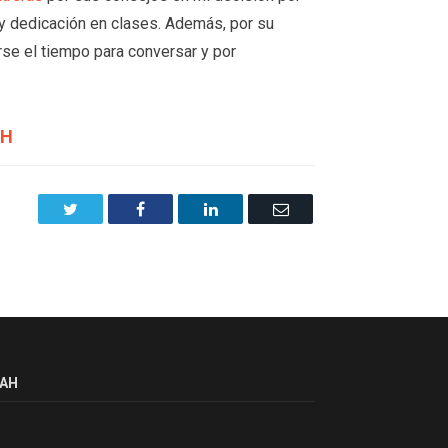
y dedicación en clases. Además, por su
arse el tiempo para conversar y por
AH
Twitter
Facebook
LinkedIn
Email
AH