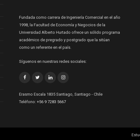
Fundada como carrera de Ingeniería Comercial en el año
1998, la Facultad de Economía y Negocios de la
Universidad Alberto Hurtado ofrece un sólido programa
académico de pregrado y postgrado que la sitúan
como un referente en el país.
Síguenos en nuestras redes sociales:
Facebook
Twitter
LinkedIn
Instagram
Erasmo Escala 1835 Santiago, Santiago - Chile
Teléfono:
+56 9 7283 5667
Estu