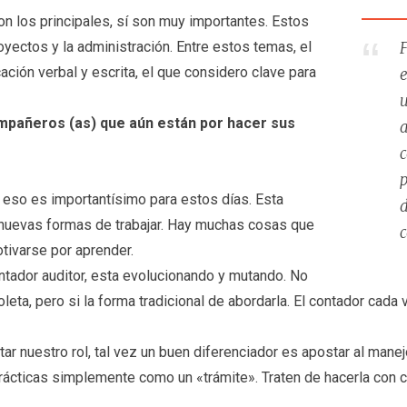
n los principales, sí son muy importantes. Estos
royectos y la administración. Entre estos temas, el
F
ión verbal y escrita, el que considero clave para
e
u
mpañeros (as) que aún están por hacer sus
a
c
p
e eso es importantísimo para estos días. Esta
d
nuevas formas de trabajar. Hay muchas cosas que
c
tivarse por aprender.
ntador auditor, esta evolucionando y mutando. No
oleta, pero si la forma tradicional de abordarla. El contador cad
tar nuestro rol, tal vez un buen diferenciador es apostar al mane
rácticas simplemente como un «trámite». Traten de hacerla con 