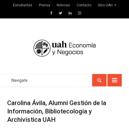
Estudiantes
Prensa
Noticias
Contacto
Sitio UAH ↗
Facebook
Twitter
LinkedIn
Instagram
Navigate
Carolina Ávila, Alumni Gestión de la
Información, Bibliotecología y
Archivística UAH