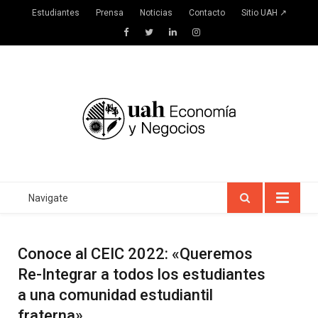
Estudiantes
Prensa
Noticias
Contacto
Sitio UAH ↗
Facebook
Twitter
LinkedIn
Instagram
Navigate
Conoce al CEIC 2022: «Queremos
Re-Integrar a todos los estudiantes
a una comunidad estudiantil
fraterna»