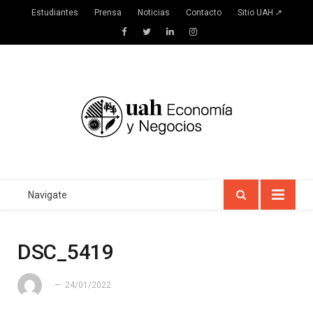
Estudiantes
Prensa
Noticias
Contacto
Sitio UAH ↗
Facebook
Twitter
LinkedIn
Instagram
Navigate
DSC_5419
24/01/2022