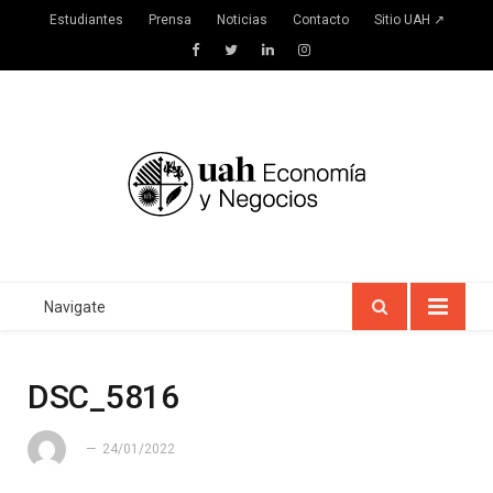
Estudiantes
Prensa
Noticias
Contacto
Sitio UAH ↗
Facebook
Twitter
LinkedIn
Instagram
Navigate
DSC_5816
24/01/2022