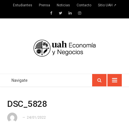
Estudiantes
Prensa
Noticias
Contacto
Sitio UAH ↗
Facebook
Twitter
LinkedIn
Instagram
Navigate
DSC_5828
24/01/2022