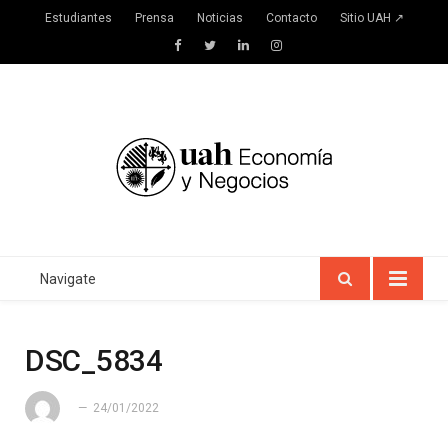
Estudiantes
Prensa
Noticias
Contacto
Sitio UAH ↗
Facebook
Twitter
LinkedIn
Instagram
Navigate
DSC_5834
24/01/2022