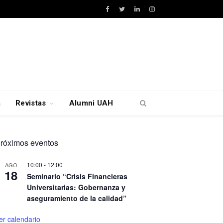
Facebook
Twitter
LinkedIn
Instagram
a
Revistas
Alumni UAH
róximos eventos
10:00
-
12:00
AGO
18
Seminario “Crisis Financieras
Universitarias: Gobernanza y
aseguramiento de la calidad”
er calendario