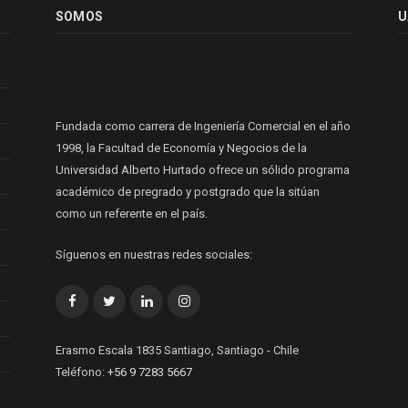
SOMOS
U
Fundada como carrera de Ingeniería Comercial en el año
1998, la Facultad de Economía y Negocios de la
Universidad Alberto Hurtado ofrece un sólido programa
académico de pregrado y postgrado que la sitúan
como un referente en el país.
Síguenos en nuestras redes sociales:
Facebook
Twitter
LinkedIn
Instagram
Erasmo Escala 1835 Santiago, Santiago - Chile
Teléfono:
+56 9 7283 5667