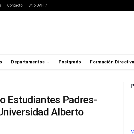
s
Contacto
Sitio UAH ↗
o
Departamentos
Postgrado
Formación Directiv
P
ro Estudiantes Padres-
niversidad Alberto
V