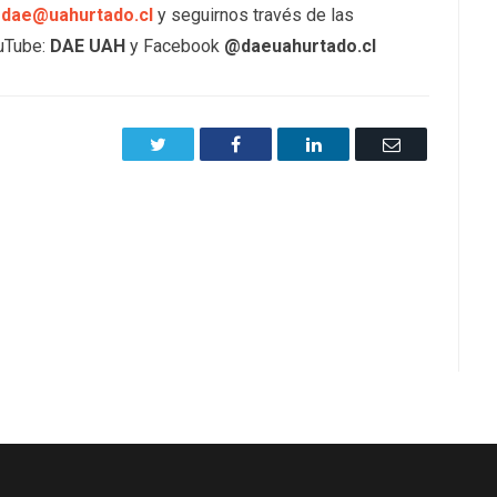
sdae@uahurtado.cl
y seguirnos través de las
ouTube:
DAE UAH
y Facebook
@daeuahurtado.cl
Twitter
Facebook
LinkedIn
Email