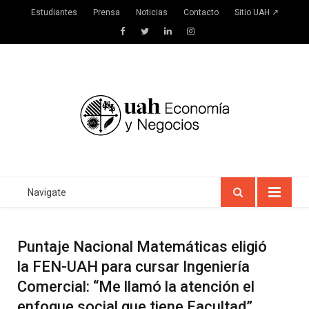
Estudiantes
Prensa
Noticias
Contacto
Sitio UAH ↗
Facebook
Twitter
LinkedIn
Instagram
Navigate
Puntaje Nacional Matemáticas eligió
la FEN-UAH para cursar Ingeniería
Comercial: “Me llamó la atención el
enfoque social que tiene Facultad”