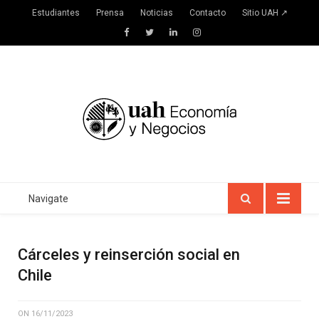
Estudiantes
Prensa
Noticias
Contacto
Sitio UAH ↗
Facebook
Twitter
LinkedIn
Instagram
Navigate
Cárceles y reinserción social en
Chile
ON
16/11/2023