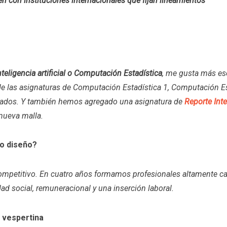
ién con instituciones internacionales que fijan lineamientos
eligencia artificial o Computación Estadística
, me gusta más es
 de las asignaturas de Computación Estadística 1, Computación Es
ados. Y también hemos agregado una asignatura de
Reporte Int
 nueva malla.
vo diseño?
petitivo. En cuatro años formamos profesionales altamente cali
ad social, remuneracional y una inserción laboral.
a vespertina