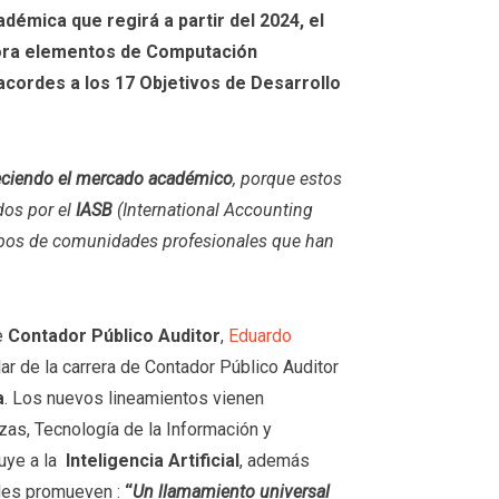
émica que regirá a partir del 2024, el
pora elementos de Computación
, acordes a los 17 Objetivos de Desarrollo
eciendo el mercado académico
, porque estos
dos por el
IASB
(
International Accounting
upos de comunidades profesionales que han
e
Contador Público Auditor
,
Eduardo
lar de la carrera de Contador Público Auditor
a
. Los nuevos lineamientos vienen
nzas, Tecnología de la Información y
buye a la
Inteligencia Artificial
, además
ales promueven :
“
Un
llamamiento universal