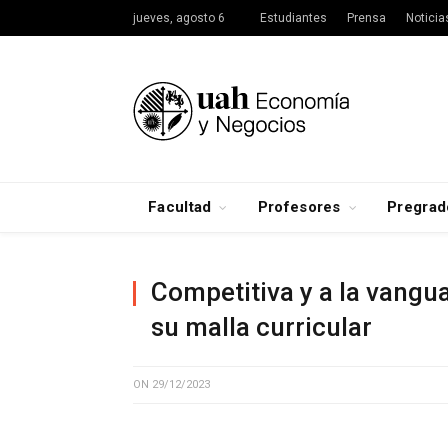
jueves, agosto 6
Estudiantes
Prensa
Noticia
Facultad
Profesores
Pregrad
Competitiva y a la vangua
su malla curricular
ON
29/12/2023