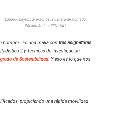
Eduardo Leyton, director de la carrera de Contador
Público Auditor FEN-UAH.
e nombre. Es una malla con
tres asignaturas
tadística 2 y Técnicas de investigación,
egrado de Sostenibilidad
. Y eso es lo que nos
ficados, propiciando una rápida movilidad