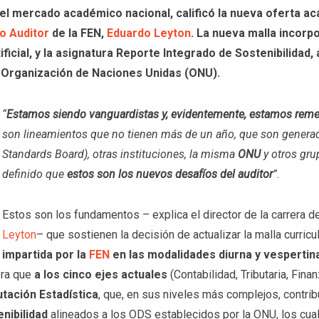
l mercado académico nacional, calificó la nueva oferta acad
o Auditor
de la FEN,
Eduardo Leyton
. La nueva malla incor
tificial, y la asignatura Reporte Integrado de Sostenibilidad
a Organización de Naciones Unidas (ONU).
“
Estamos siendo vanguardistas y, evidentemente, estamos rem
son lineamientos que no tienen más de un año, que son genera
Standards Board),
otras instituciones, la misma
ONU
y otros gr
definido que
estos son los nuevos desafíos del auditor
”.
Estos son los fundamentos – explica el director de la carrera d
Leyton
– que sostienen la decisión de actualizar la malla curricu
impartida por la
FEN
en las modalidades diurna y vespertin
era que
a los cinco ejes actuales
(Contabilidad, Tributaria, Fina
tación Estadística
, que, en sus niveles más complejos, contri
nibilidad
alineados a los ODS establecidos por la ONU, los cu