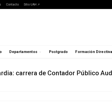
s
Contacto
Sitio UAH ↗
o
Departamentos
Postgrado
Formación Directiv
rdia: carrera de Contador Público Aud