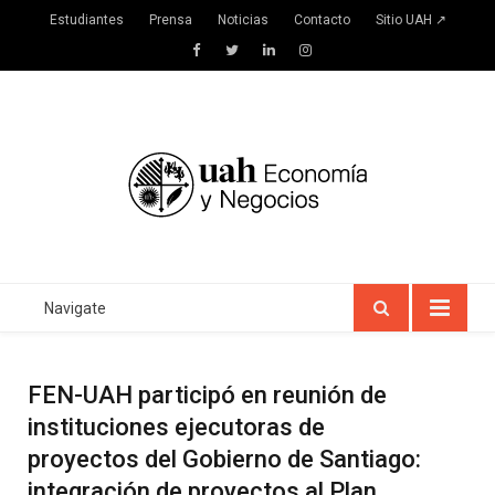
Estudiantes
Prensa
Noticias
Contacto
Sitio UAH ↗
Facebook
Twitter
LinkedIn
Instagram
Navigate
FEN-UAH participó en reunión de
instituciones ejecutoras de
proyectos del Gobierno de Santiago:
integración de proyectos al Plan