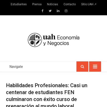
Estudiantes
Prensa
Noticias
Contacto
Sitio UAH ↗
Facebook
Twitter
LinkedIn
Instagram
Navigate
Habilidades Profesionales: Casi un
centenar de estudiantes FEN
culminaron con éxito curso de
preparación al mundo laboral