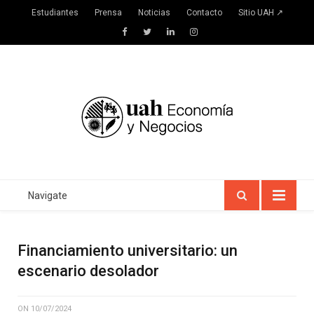
Estudiantes
Prensa
Noticias
Contacto
Sitio UAH ↗
Facebook
Twitter
LinkedIn
Instagram
Navigate
Financiamiento universitario: un
escenario desolador
ON
10/07/2024