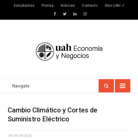
Estudiantes
Prensa
Noticias
Contacto
Sitio UAH ↗
Facebook
Twitter
LinkedIn
Instagram
Navigate
Cambio Climático y Cortes de
Suministro Eléctrico
ON
09/09/2024