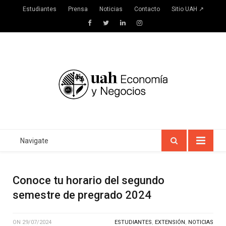
Estudiantes
Prensa
Noticias
Contacto
Sitio UAH ↗
Facebook
Twitter
LinkedIn
Instagram
Navigate
Conoce tu horario del segundo
semestre de pregrado 2024
ON
29/07/2024
ESTUDIANTES
,
EXTENSIÓN
,
NOTICIAS