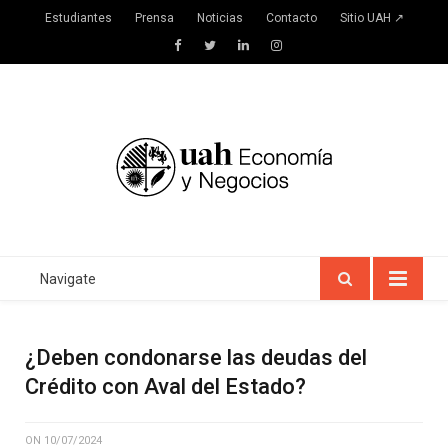
Estudiantes
Prensa
Noticias
Contacto
Sitio UAH ↗
Facebook
Twitter
LinkedIn
Instagram
Navigate
¿Deben condonarse las deudas del
Crédito con Aval del Estado?
ON
10/07/2024