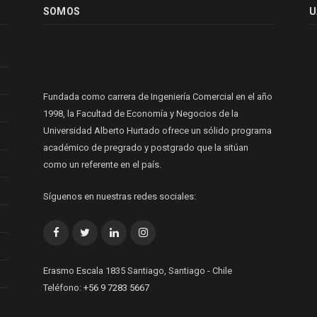
SOMOS
U
Fundada como carrera de Ingeniería Comercial en el año
1998, la Facultad de Economía y Negocios de la
Universidad Alberto Hurtado ofrece un sólido programa
académico de pregrado y postgrado que la sitúan
como un referente en el país.
Síguenos en nuestras redes sociales:
Facebook
Twitter
LinkedIn
Instagram
Erasmo Escala 1835 Santiago, Santiago - Chile
Teléfono:
+56 9 7283 5667