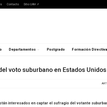
as
Contacto
Sitio UAH ↗
o
Departamentos
Postgrado
Formación Directiv
del voto suburbano en Estados Unidos
ART
n interesados en captar el sufragio del votante suburbano