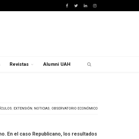
Facebook
Twitter
LinkedIn
Instagram
a
Revistas
Alumni UAH
ÍCULOS
,
EXTENSIÓN
,
NOTICIAS
,
OBSERVATORIO ECONÓMICO
. En el caso Republicano, los resultados