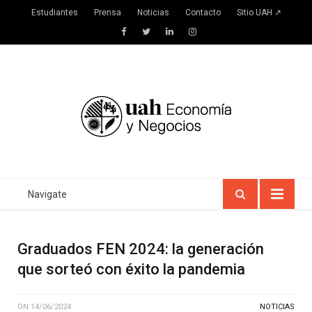
Estudiantes
Prensa
Noticias
Contacto
Sitio UAH ↗
Facebook
Twitter
LinkedIn
Instagram
Navigate
Graduados FEN 2024: la generación
que sorteó con éxito la pandemia
ON
14/06/2024
NOTICIAS