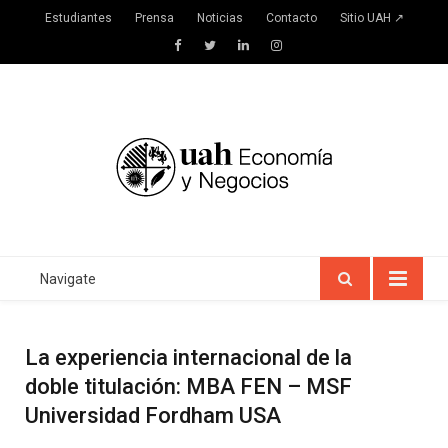
Estudiantes
Prensa
Noticias
Contacto
Sitio UAH ↗
Facebook
Twitter
LinkedIn
Instagram
Navigate
La experiencia internacional de la
doble titulación: MBA FEN – MSF
Universidad Fordham USA