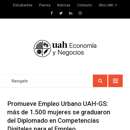
Estudiantes
Prensa
Noticias
Contacto
Sitio UAH ↗
Facebook
Twitter
LinkedIn
Instagram
Navigate
Promueve Empleo Urbano UAH-GS:
más de 1.500 mujeres se graduaron
del Diplomado en Competencias
Digitales para el Empleo