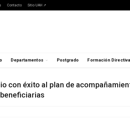
s
Contacto
Sitio UAH ↗
o
Departamentos
Postgrado
Formación Directiv
io con éxito al plan de acompañamient
beneficiarias