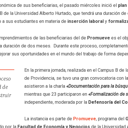
onómica de sus beneficiarias, el pasado miércoles inició el
plan
 de la Universidad Alberto Hurtado, que tendrá una duración de 
o a sus estudiantes en materia de
inserción laboral
y
formaliz
s emprendimientos de las beneficiarias del de
Promueve
es el ob
a duración de dos meses. Durante este proceso, completamente 
ejorar sus oportunidades en el mundo del trabajo de forma depe
En la primera jornada, realizada en el Campus B de 
de Providencia, se tuvo una gran convocatoria con l
oceso
asistieron a la charla
«Documentación para la búsq
d de
mientras que 23 participaron en
«Formalización de 
truir
independiente, moderada por la
Defensoría del Co
La instancia es parte de
Promueve
, programa del
G
do por la
Facultad de Economía y Negocios
de la Universidad 