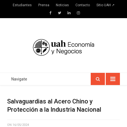
Estudiantes
Prensa
Noticias
Contacto
Sitio UAH ↗
Facebook
Twitter
LinkedIn
Instagram
Navigate
Salvaguardias al Acero Chino y
Protección a la Industria Nacional
ON
16/05/2024