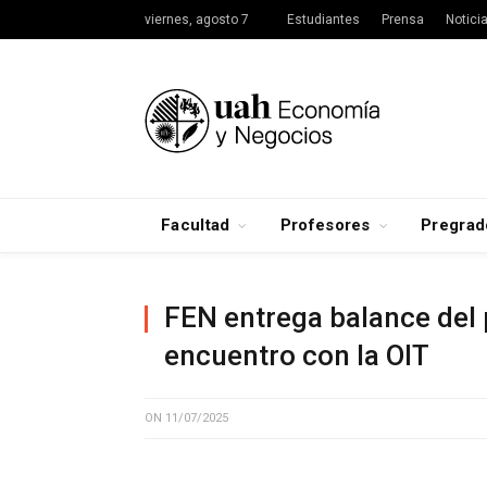
viernes, agosto 7
Estudiantes
Prensa
Notici
Facultad
Profesores
Pregrad
FEN entrega balance de
encuentro con la OIT
ON
11/07/2025