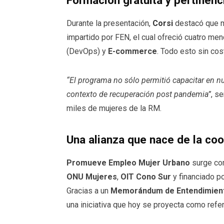
Formación gratuita y pertinenc
Durante la presentación,
Corsi
destacó que má
impartido por FEN, el cual ofreció cuatro me
(DevOps) y
E-commerce
. Todo esto sin cos
“El programa no sólo permitió capacitar en n
contexto de recuperación post pandemia”
, s
miles de mujeres de la RM.
Una alianza que nace de la coo
Promueve Empleo Mujer Urbano
surge com
ONU Mujeres
,
OIT Cono Sur
y financiado po
Gracias a un
Memorándum de Entendimiento
una iniciativa que hoy se proyecta como refe