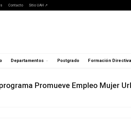
as
Contacto
Sitio UAH ↗
o
Departamentos
Postgrado
Formación Directiv
l programa Promueve Empleo Mujer Ur