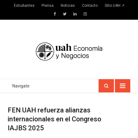
Estudiantes
Prensa
Noticias
Contacto
Sitio UAH ↗
Facebook
Twitter
LinkedIn
Instagram
Navigate
FEN UAH refuerza alianzas
internacionales en el Congreso
IAJBS 2025