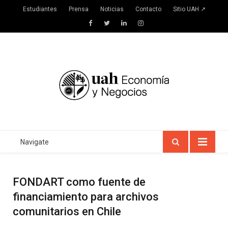
Estudiantes
Prensa
Noticias
Contacto
Sitio UAH ↗
Facebook
Twitter
LinkedIn
Instagram
Navigate
FONDART como fuente de
financiamiento para archivos
comunitarios en Chile