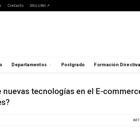
s
Contacto
Sitio UAH ↗
o
Departamentos
Postgrado
Formación Directiv
de nuevas tecnologías en el E-commer
es?
ART