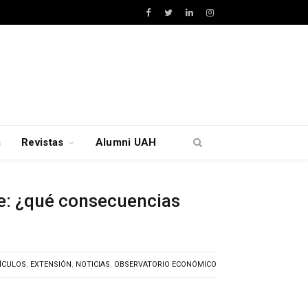
Facebook
Twitter
LinkedIn
Instagram
a
Revistas
Alumni UAH
ce: ¿qué consecuencias
ÍCULOS
,
EXTENSIÓN
,
NOTICIAS
,
OBSERVATORIO ECONÓMICO