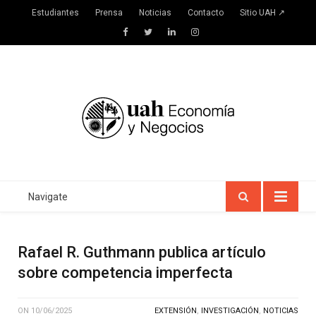
Estudiantes
Prensa
Noticias
Contacto
Sitio UAH ↗
Facebook
Twitter
LinkedIn
Instagram
Navigate
Rafael R. Guthmann publica artículo
sobre competencia imperfecta
ON
10/06/2025
EXTENSIÓN
,
INVESTIGACIÓN
,
NOTICIAS