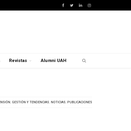
Facebook
Twitter
LinkedIn
Instagram
a
Revistas
Alumni UAH
ENSIÓN
,
GESTIÓN Y TENDENCIAS
,
NOTICIAS
,
PUBLICACIONES