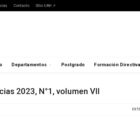
cias
Contacto
Sitio UAH ↗
o
Departamentos
Postgrado
Formación Directiv
cias 2023, N°1, volumen VII
EXT