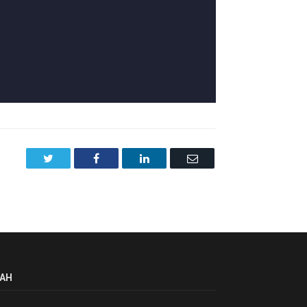
Twitter
Facebook
LinkedIn
Email
AH