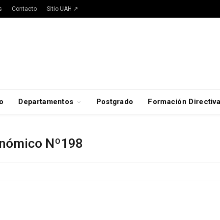
s
Contacto
Sitio UAH ↗
o
Departamentos
Postgrado
Formación Directiv
conómico Nº198