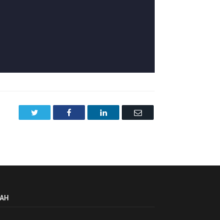
Twitter
Facebook
LinkedIn
Email
AH