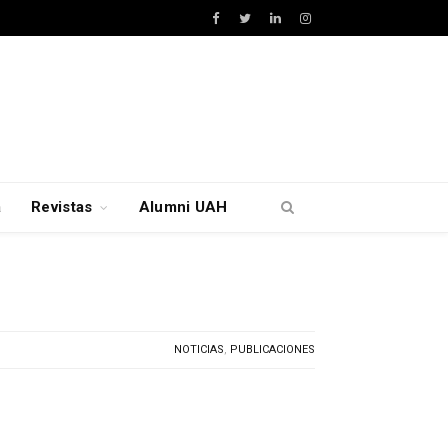
Facebook
Twitter
LinkedIn
Instagram
a
Revistas
Alumni UAH
NOTICIAS
,
PUBLICACIONES