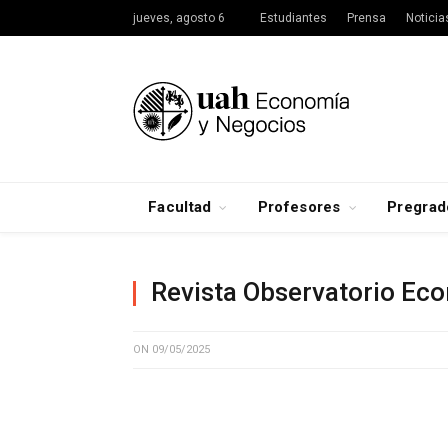
jueves, agosto 6
Estudiantes
Prensa
Noticia
Facultad
Profesores
Pregrad
Revista Observatorio E
ON
09/05/2025