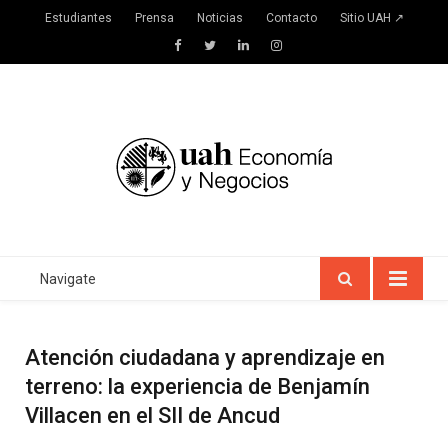
Estudiantes
Prensa
Noticias
Contacto
Sitio UAH ↗
Facebook
Twitter
LinkedIn
Instagram
Navigate
Atención ciudadana y aprendizaje en
terreno: la experiencia de Benjamín
Villacen en el SII de Ancud