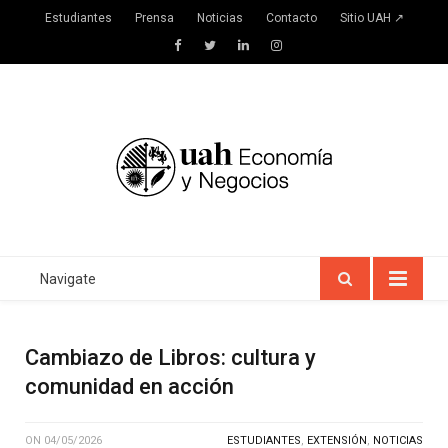
Estudiantes
Prensa
Noticias
Contacto
Sitio UAH ↗
Facebook
Twitter
LinkedIn
Instagram
Navigate
Cambiazo de Libros: cultura y
comunidad en acción
ON
04/05/2026
ESTUDIANTES
,
EXTENSIÓN
,
NOTICIAS