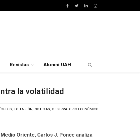
Facebook
Twitter
LinkedIn
Instagram
a
Revistas
Alumni UAH
tra la volatilidad
ÍCULOS
,
EXTENSIÓN
,
NOTICIAS
,
OBSERVATORIO ECONÓMICO
 Medio Oriente, Carlos J. Ponce analiza