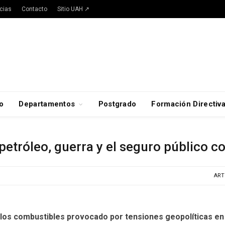
cias
Contacto
Sitio UAH ↗
o
Departamentos
Postgrado
Formación Directiv
etróleo, guerra y el seguro público con
ART
 los combustibles provocado por tensiones geopolíticas en