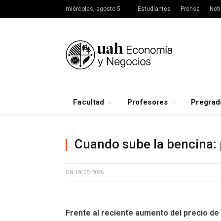
miércoles, agosto 5
Estudiantes
Prensa
Noti
Facultad
Profesores
Pregrad
Cuando sube la bencina: p
ON
19/05/2026
Frente al reciente aumento del precio de