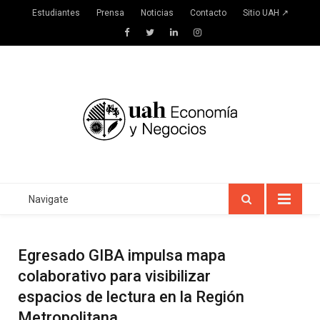
Estudiantes
Prensa
Noticias
Contacto
Sitio UAH ↗
Facebook
Twitter
LinkedIn
Instagram
Navigate
Egresado GIBA impulsa mapa
colaborativo para visibilizar
espacios de lectura en la Región
Metropolitana