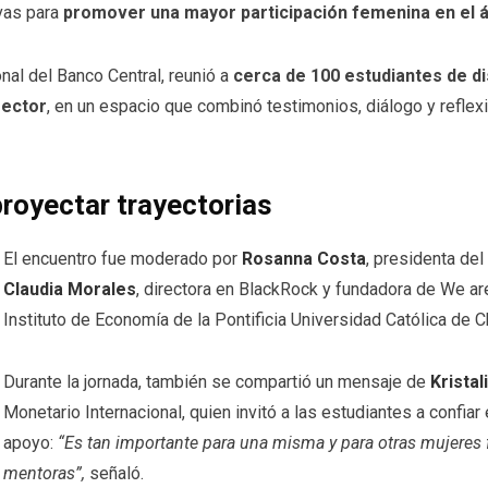
ivas para
promover una mayor participación femenina en el 
ional del Banco Central, reunió a
cerca de 100 estudiantes de di
sector
, en un espacio que combinó testimonios, diálogo y refle
proyectar trayectorias
El encuentro fue moderado por
Rosanna Costa
, presidenta del
Claudia Morales
, directora en
BlackRock
y fundadora de We ar
Instituto de Economía de la Pontificia Universidad Católica de Ch
Durante la jornada, también se compartió un mensaje de
Krista
Monetario Internacional
, quien invitó a las estudiantes a confia
apoyo:
“Es tan importante para una misma y para otras mujere
mentoras”,
señaló.