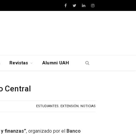
Facebook
Twitter
LinkedIn
Instagram
a
Revistas
Alumni UAH
o Central
ESTUDIANTES
,
EXTENSIÓN
,
NOTICIAS
y finanzas”
, organizado por el
Banco