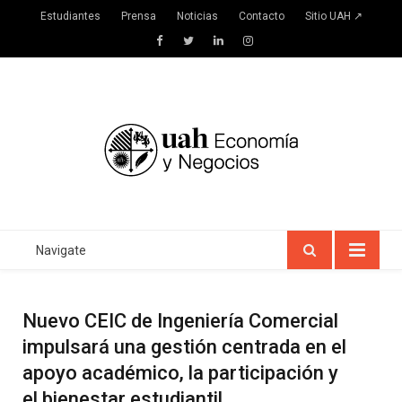
Estudiantes
Prensa
Noticias
Contacto
Sitio UAH ↗
Facebook
Twitter
LinkedIn
Instagram
Navigate
Nuevo CEIC de Ingeniería Comercial
impulsará una gestión centrada en el
apoyo académico, la participación y
el bienestar estudiantil